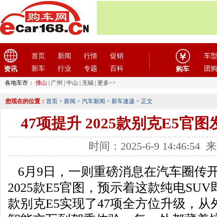
首页
新闻
行情
促销
车
新车
行业
专题
百科
团
资讯
购车
各地车市：
佛山
|
广州
|
中山
|
无锡
|
更多>>
您现在的位置：
首页
>
新闻
>
汽车新闻
>
新车速递
> 正文
47项提升 2025款别克E5官
时间：2025-6-9 14:46:5
6月9日，一则重磅消息在汽车圈传
2025款E5官图，预示着这款纯电S
款别克E5实现了47项全方位升级，