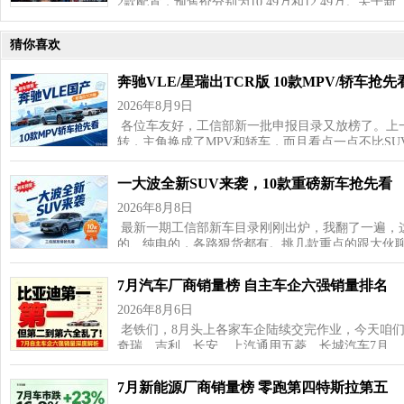
2款配置，预售价分别为10.49万和12.49万。关于新
猜你喜欢
奔驰VLE/星瑞出TCR版 10款MPV/轿车抢先
2026年8月9日
各位车友好，工信部新一批申报目录又放榜了。上一
转，主角换成了MPV和轿车，而且看点一点不比SU
一大波全新SUV来袭，10款重磅新车抢先看
2026年8月8日
最新一期工信部新车目录刚刚出炉，我翻了一遍，这
的、纯电的，各路狠货都有。挑几款重点的跟大伙聊
7月汽车厂商销量榜 自主车企六强销量排名
2026年8月6日
老铁们，8月头上各家车企陆续交完作业，今天咱
奇瑞、吉利、长安、上汽通用五菱、长城汽车7月…
7月新能源厂商销量榜 零跑第四特斯拉第五