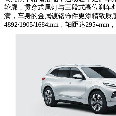
轮廓，贯穿式尾灯与三段式高位刹车
满，车身的金属镀铬饰件更添精致质
4892/1905/1684mm，轴距达295