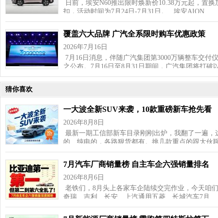
日前，埃安N60推出限时焕新价10.38万元起，置换加
扣，活动时间为7月24日-7月31日。 埃安AION …
覆盖六大品牌 广汽全系限时购车优惠政策
2026年7月16日
7月16日消息，伴随广汽集团第3000万辆整车交
之公布。7月16日至8月31日期间，广汽集团将打破
猜你喜欢
一大波全新SUV来袭，10款重磅新车抢先看
2026年8月8日
最新一期工信部新车目录刚刚出炉，我翻了一遍，这
的、纯电的，各路狠货都有。挑几款重点的跟大伙聊
7月汽车厂商销量榜 自主车企六强销量排名
2026年8月6日
老铁们，8月头上各家车企陆续交完作业，今天咱
奇瑞、吉利、长安、上汽通用五菱、长城汽车7月…