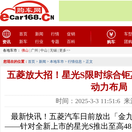
首页
新闻
行情
促销
车
新车
行业
专题
百科
团
资讯
购车
各地车市：
佛山
|
广州
|
中山
|
无锡
|
更多>>
您现在的位置：
首页
>
新闻
>
本地车市
>
行情信息
> 正文
五菱放大招！星光S限时综合钜惠
动力布局
时间：2025-3-3 11:51:
最新快讯！五菱汽车日前放出「金九
——针对全新上市的星光S推出至高48,