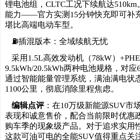
锂电池组，CLTC工况下续航达510k
能力——官方实测15分钟快充即可补充
堪比高端电动车型。
⛽
插混版本：全域续航无忧
采用1.5L高效发动机（78kW）+P
9.5kWh/20.5kWh两种电池规格，对应
通过智能能量管理系统，满油满电状
1100公里，彻底消除里程焦虑。
编辑点评
：在10万级新能源SUV市
表现和诚意售价，配合当前限时优惠
购车季的现象级产品。对于追求实用
这款可油可电的全能SUV值得重点关