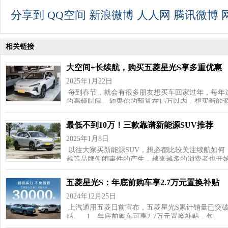
分享到
QQ空间
新浪微博
人人网
腾讯微博
相关链接
大空间+长续航，购买五菱星光S享多重优惠
2025年1月22日
每到春节，就会有很多朋友想买车回家过年，每年
的高频时间。如果你的预算在15万以内，想买新能源
最低不到10万！三款靠谱新能源SUV推荐
2025年1月8日
以往大家买新能源SUV，想必都比较关注续航如何
越等品牌倒闭事件的产生，越来越多的消费者也开
五菱星光S：年底前购车享2.7万元置换补贴
2024年12月25日
上汽通用五菱日前宣布，五菱星光S累计销量已突破300
贴。 1、年底前购车可享2.7万元置换补贴，包…