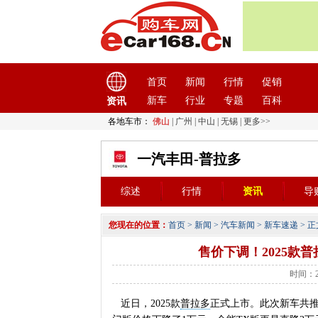
首页
新闻
行情
促销
新车
行业
专题
百科
资讯
各地车市：
佛山
|
广州
|
中山
|
无锡
|
更多>>
一汽丰田-普拉多
综述
行情
资讯
导
您现在的位置：
首页
>
新闻
>
汽车新闻
>
新车速递
> 正
售价下调！2025款普拉
时间：20
近日，2025款
普拉多
正式上市。此次新车共推出6