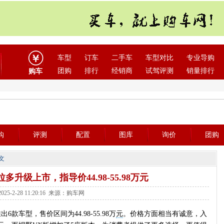
车型
订车
二手车
车型对比
专业导购
团购
排行
经销商
试驾评测
销量排行
购车
购
评测
配置
图库
询价
团购
文
多升级上市，指导价44.98-55.98万元
25-2-28 11:20:16 来源：购车网
款车型，售价区间为44.98-55.98万
元
。价格方面相当有诚意，入