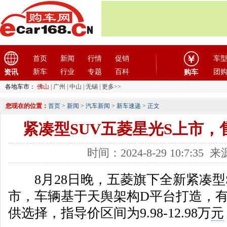
首页
新闻
行情
促销
车
新车
行业
专题
百科
团
资讯
购车
各地车市：
佛山
|
广州
|
中山
|
无锡
|
更多>>
您现在的位置：
首页
>
新闻
>
汽车新闻
>
新车速递
> 正文
紧凑型SUV五菱星光S上市，售价9
时间：2024-8-29 10:7:3
8月28日晚，五菱旗下全新紧凑型S
市，车辆基于天舆架构D平台打造，
供选择，指导价区间为9.98-12.98万
元