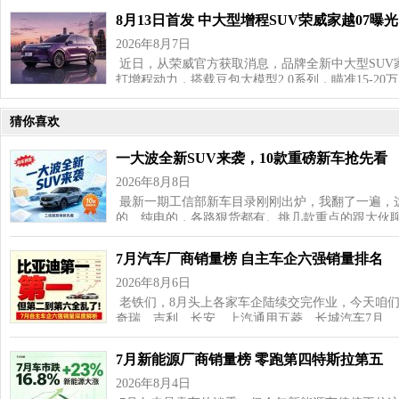
8月13日首发 中大型增程SUV荣威家越07曝光
2026年8月7日
近日，从荣威官方获取消息，品牌全新中大型SUV家
打增程动力，搭载豆包大模型2.0系列，瞄准15‑20
猜你喜欢
一大波全新SUV来袭，10款重磅新车抢先看
2026年8月8日
最新一期工信部新车目录刚刚出炉，我翻了一遍，这
的、纯电的，各路狠货都有。挑几款重点的跟大伙聊
7月汽车厂商销量榜 自主车企六强销量排名
2026年8月6日
老铁们，8月头上各家车企陆续交完作业，今天咱
奇瑞、吉利、长安、上汽通用五菱、长城汽车7月…
7月新能源厂商销量榜 零跑第四特斯拉第五
2026年8月4日