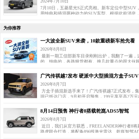
2024年7月10日
7月10日，五菱星光S正式亮相。新车定位中型SU
用纯电和插混两种动力的SUV车型。根据此前消息
为你推荐
一大波全新SUV来袭，10款重磅新车抢先看
2026年8月8日
最新一期工信部新车目录刚刚出炉，我翻了一遍，这
的、纯电的，各路狠货都有。挑几款重点的跟大伙聊
广汽传祺越7发布 硬派中大型插混方盒子SUV
2026年8月7日
方盒子插混新选手来了！广汽传祺越7正式发布，
现已抵达门店，9月初开启预售，199元享至高2万
8月14日预售 神行者8搭载乾崑ADS5智驾
2026年8月7日
近日，我们从官方获悉，FREELANDER神行者8
路虎联合打造，将配备896线激光雷达、乾崑智驾AD