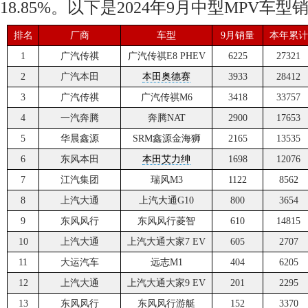
18.85%。以下是2024年9月中型MPV车
排名
厂商
车型
9月销量
本年累计
1
广汽传祺
广汽传祺E8 PHEV
6225
27321
2
广汽本田
本田奥德赛
3933
28412
3
广汽传祺
广汽传祺M6
3418
33757
4
一汽奔腾
奔腾NAT
2900
17653
5
华晨鑫源
SRM鑫源金海狮
2165
13535
6
东风本田
本田艾力绅
1698
12076
7
江汽集团
瑞风M3
1122
8562
8
上汽大通
上汽大通G10
800
3654
9
东风风行
东风风行菱智
610
14815
10
上汽大通
上汽大通大家7 EV
605
2707
11
大运汽车
远志M1
404
6205
12
上汽大通
上汽大通大家9 EV
201
2295
13
东风风行
东风风行游艇
152
3370