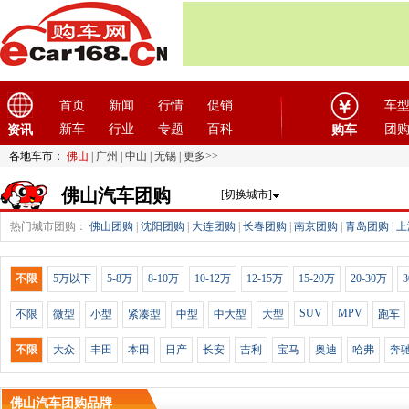
首页
新闻
行情
促销
车
新车
行业
专题
百科
团
资讯
购车
各地车市：
佛山
|
广州
|
中山
|
无锡
|
更多>>
佛山汽车团购
[切换城市]
热门城市团购：
佛山团购
|
沈阳团购
|
大连团购
|
长春团购
|
南京团购
|
青岛团购
|
上
不限
5万以下
5-8万
8-10万
10-12万
12-15万
15-20万
20-30万
3
SUV
MPV
不限
微型
小型
紧凑型
中型
中大型
大型
跑车
不限
大众
丰田
本田
日产
长安
吉利
宝马
奥迪
哈弗
奔
佛山汽车团购品牌