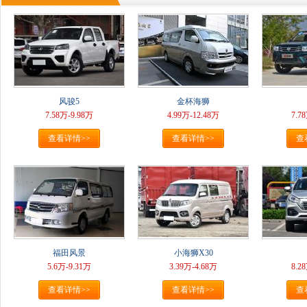
风骏5
金杯海狮
7.58万-9.98万
4.99万-12.48万
7.7
查看详情>>
查看详情>>
查
福田风景
小海狮X30
5.6万-9.31万
3.39万-4.68万
8.2
查看详情>>
查看详情>>
查