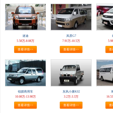
迷迪
风景G7
5.58万-8.08万
7.91万-10.5万
5.9
查看详情>>
查看详情>>
查
锐骐商用车
东风小康K02
10.08万-13.98万
3.2万-3.3万
16.5
查看详情>>
查看详情>>
查