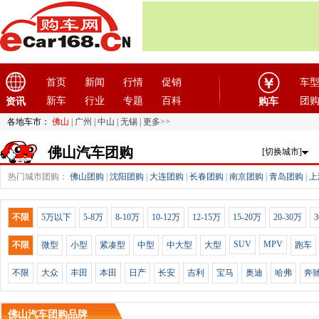
首页
新闻
行情
促销
车
新车
行业
专题
百科
团
资讯
购车
各地车市：
佛山
|
广州
|
中山
|
无锡
|
更多>>
佛山汽车团购
[切换城市]
热门城市团购：
佛山团购
|
沈阳团购
|
大连团购
|
长春团购
|
南京团购
|
青岛团购
|
上
不限
5万以下
5-8万
8-10万
10-12万
12-15万
15-20万
20-30万
3
SUV
MPV
不限
微型
小型
紧凑型
中型
中大型
大型
跑车
不限
大众
丰田
本田
日产
长安
吉利
宝马
奥迪
哈弗
奔
佛山汽车团购品牌