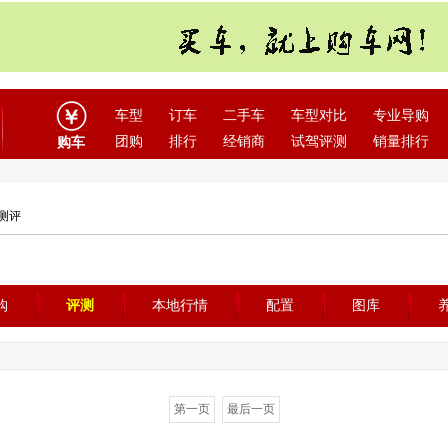
车型
订车
二手车
车型对比
专业导购
团购
排行
经销商
试驾评测
销量排行
购车
车测评
购
评测
本地行情
配置
图库
第一页
最后一页