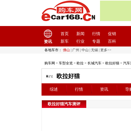
首页
新闻
行情
促销
新车
行业
专题
百科
资讯
各地车市：
佛山
|
广州
|
中山
|
无锡
|
更多>>
购车网
>
车型全览
>
欧拉
>
长城汽车
>
欧拉好猫
> 汽
欧拉好猫
综述
行情
资讯
导
欧拉好猫汽车测评