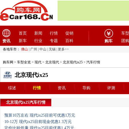
首页
新闻
行情
促销
车
新车
行业
专题
百科
团
资讯
购车
各地车市：
佛山
|
广州
|
中山
|
无锡
|
更多>>
购车网
>
车型全览
>
现代
>
北京现代
>
北京现代ix25
> 汽车行情
北京现代ix25
综述
行情
资讯
导购
评测
北京现代ix25汽车行情
预算10万左右 现代ix25目前可优惠1万元
·
10-12万 现代ix25目前现金优惠1.3万元
·
定价比较低廉 现代ix25目前优惠1.4万元
·