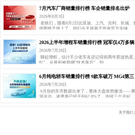
7月汽车厂商销量排行榜 车企销量排名出炉
2026年8月3日
老铁们，随着8月2日比亚迪、上汽、吉利、长城、
拼图终于拼上了。咱们今天就基于所有官方实锤…
2026上半年增程车销量排行榜 冠军仅4万多辆
2026年7月28日
聊起增程，估计不少老车友还记得前两年那波热度
红”，从最初被群嘲“技术落后”，到…
6月纯电轿车销量排行榜 9款车破万 MG4第三
2026年7月20日
6月份的车市数据出来了，整体大盘依然惨淡——乘用车
源这边，渗透率已经干到62.8%了，连续三个月站…
关于我们