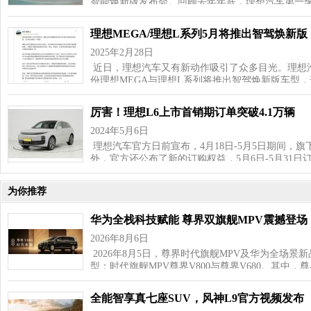
智能焕新版发布会。回顾去年年底，理想汽车第一季AI
理想MEGA/理想L系列5月将推出智驾焕新版
2025年2月28日
近日，理想汽车又有新动作吸引了众多目光。理想
份理想MEGA与理想L系列将推出智驾焕新版车型
厉害！理想L6上市首销期订单突破4.1万辆
2024年5月6日
理想汽车官方日前宣布，4月18日-5月5日期间，旗下
外，官方还公布了新的订购权益，5月6日-5月31日
为你推荐
华为全栈科技赋能 尊界双旗舰MPV震撼登场
2026年8月6日
2026年8月5日，尊界时代旗舰MPV及华为全场
型：时代旗舰MPV尊界V800与尊界V680。其中，尊
全能智享真七座SUV，风神L9官方视频发布