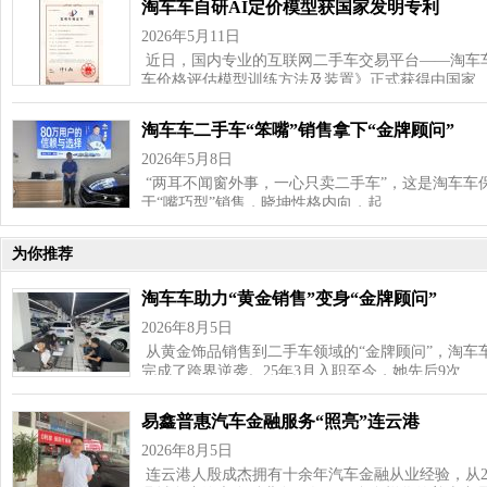
淘车车自研AI定价模型获国家发明专利
2026年5月11日
近日，国内专业的互联网二手车交易平台——淘车
车价格评估模型训练方法及装置》正式获得由国家
淘车车二手车“笨嘴”销售拿下“金牌顾问”
2026年5月8日
“两耳不闻窗外事，一心只卖二手车”，这是淘车车
于“嘴巧型”销售，晓坤性格内向，起…
为你推荐
淘车车助力“黄金销售”变身“金牌顾问”
2026年8月5日
从黄金饰品销售到二手车领域的“金牌顾问”，淘车
完成了跨界逆袭。25年3月入职至今，她先后9次…
易鑫普惠汽车金融服务“照亮”连云港
2026年8月5日
连云港人殷成杰拥有十余年汽车金融从业经验，从202