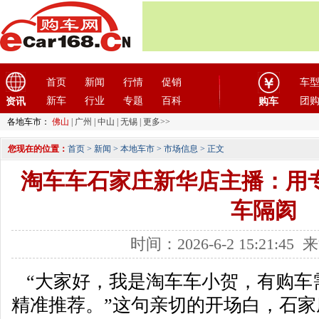
首页
新闻
行情
促销
车
新车
行业
专题
百科
团
资讯
购车
各地车市：
佛山
|
广州
|
中山
|
无锡
|
更多>>
您现在的位置：
首页
>
新闻
>
本地车市
>
市场信息
> 正文
淘车车石家庄新华店主播：用
车隔阂
时间：2026-6-2 15:21:4
“大家好，我是淘车车小贺，有购车
精准推荐。”这句亲切的开场白，石