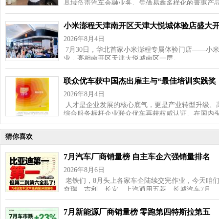
县域负责汽车金融业务。凭借易鑫多样化的普惠产
小米澎程天津南开区天津大悦城体验店盛大
2026年8月4日
7月30日，华北首家小米澎程专属体验门店——小
业，亮相南开区天津大悦城南区一层。 …
联众优车获中国杰出雇主与“最佳培训实践奖
2026年8月4日
人才是企业发展的核心底气，更是产业转型升级、高
综合服务标杆企业联众优车再获权威认证。在国内
猜你喜欢
7月汽车厂商销量榜 自主车企六强销量排名
2026年8月6日
老铁们，8月头上各家车企陆续交完作业，今天咱
奇瑞、吉利、长安、上汽通用五菱、长城汽车7月…
7月新能源厂商销量榜 零跑第四特斯拉第五