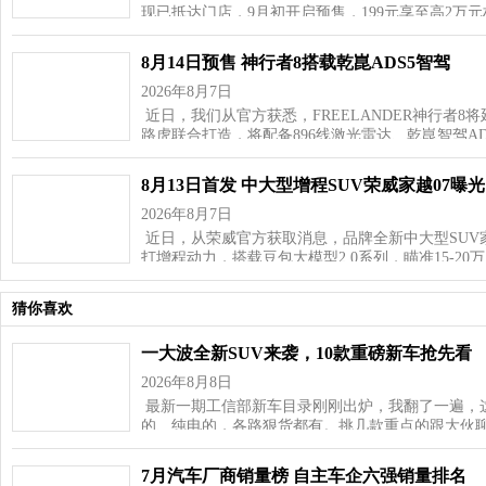
现已抵达门店，9月初开启预售，199元享至高2万
8月14日预售 神行者8搭载乾崑ADS5智驾
2026年8月7日
近日，我们从官方获悉，FREELANDER神行者8
路虎联合打造，将配备896线激光雷达、乾崑智驾AD
8月13日首发 中大型增程SUV荣威家越07曝光
2026年8月7日
近日，从荣威官方获取消息，品牌全新中大型SUV家
打增程动力，搭载豆包大模型2.0系列，瞄准15‑20
猜你喜欢
一大波全新SUV来袭，10款重磅新车抢先看
2026年8月8日
最新一期工信部新车目录刚刚出炉，我翻了一遍，这
的、纯电的，各路狠货都有。挑几款重点的跟大伙聊
7月汽车厂商销量榜 自主车企六强销量排名