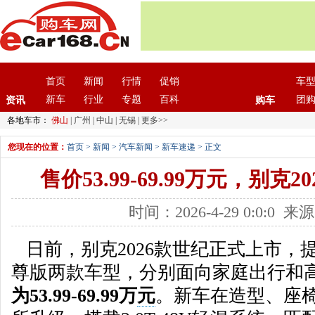
首页
新闻
行情
促销
车
新车
行业
专题
百科
团
资讯
购车
各地车市：
佛山
|
广州
|
中山
|
无锡
|
更多>>
您现在的位置：
首页
>
新闻
>
汽车新闻
>
新车速递
> 正文
售价53.99-69.99万元，别克
时间：2026-4-29 0:0:0
日前，别克2026款世纪正式上市，
尊版两款车型，分别面向家庭出行和
为53.99-69.99万
元
。新车在造型、座