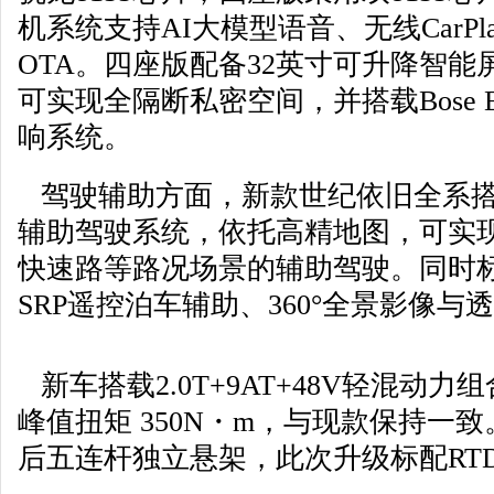
机系统支持AI大模型语音、无线CarPl
OTA。四座版配备32英寸可升降智能
可实现全隔断私密空间，并搭载Bose Execu
响系统。
驾驶辅助方面，新款世纪依旧全系搭载eCr
辅助驾驶系统，依托高精地图，可实
快速路等路况场景的辅助驾驶。同时标
SRP遥控泊车辅助、360°全景影像与
新车搭载2.0T+9AT+48V轻混动力
峰值扭矩 350N・m，与现款保持一
后五连杆独立悬架，此次升级标配RT