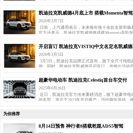
凯迪拉克凯威德4月底上市 搭载Momenta智驾
2026年3月7日
日前，上汽通用表示，未来每年推十余款全新和焕新
官方还表示，凯迪拉克凯威德将搭载Momenta高阶
开启盲订 凯迪拉克VISTIQ中文名定名凯威德
2026年3月5日
3月5日，凯迪拉克品牌正式宣布，旗下全尺寸纯电旗舰
德。同时，凯迪拉克凯威德开启盲订，并推出活动
超豪华电动车 凯迪拉克Celestiq首台车交付
2025年6月26日
近日，凯迪拉克官方传来重磅消息，旗下超豪华电动汽车
的车型，原定于2023年开启量产，历经两年等待，
为你推荐
8月14日预售 神行者8搭载乾崑ADS5智驾