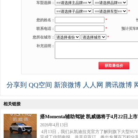
车型选择：
*
您的姓名：
*
联系电话：
*
预计买车
您所在城市：
*
补充说明：
分享到
QQ空间
新浪微博
人人网
腾讯微博
相关链接
搭Momenta辅助驾驶 凯威德将于4月22日上市
2026年4月13日
4月13日，我们从凯迪拉克官方了解到旗下大型SU
完成工信部申报，并开启盲订，推出专属百万积分