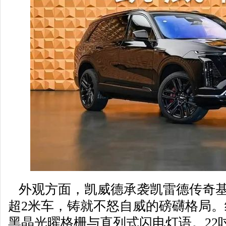
外观方面，凯威德承袭凯雷德传奇基因
超2米车，铸就不怒自威的磅礴格局
黑晶光曜格栅与直列式闪电灯语。22吋