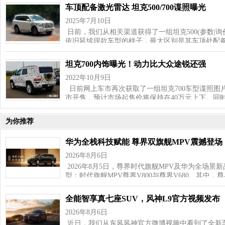
车顶配备激光雷达 坦克500/700谍照曝光
2025年7月10日
日前，我们从相关渠道获得了一组坦克500(参数|询
依旧延续现款车型的样子，最大区别是其车顶处配
坦克700内饰曝光！动力比大众途锐还强
2022年10月9日
日前网上车市再次获取了一组坦克700车型谍照图
市开售，预计市场起售价将保持在40万元上下。同
为你推荐
华为全栈科技赋能 尊界双旗舰MPV震撼登场
2026年8月6日
2026年8月5日，尊界时代旗舰MPV及华为全场
型：时代旗舰MPV尊界V800与尊界V680。其中，尊
全能智享真七座SUV，风神L9官方视频发布
2026年8月6日
近日，我们从东风风神官方微博视频中看到了全新车