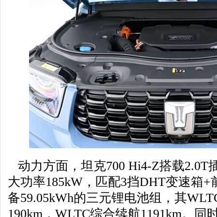
动力方面，坦克700 Hi4-Z搭载2.
大功率185kW，匹配3挡DHT变速
备59.05kWh的三元锂电池组，其W
190km，WLTC综合续航1191km