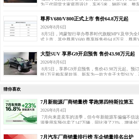
为三代同堂大家庭而设计，车长5米，轴距3米。整车采
尊界V680/V800正式上市 售价64.8万元起
2026年8月6日
8月5日，鸿蒙智行举办尊界时代旗舰MPV及华为全场
式上市，其中尊界V680 尊享版售价64.8万元，尊界
大型SUV 享界G9开启预售 售价43.98万元起
2026年8月6日
8月5日，享界G9开启预售，售价43.98万元起。预订
抵1万元购车尾款等。新车为一款方盒子大型SUV
猜你喜欢
7月新能源厂商销量榜 零跑第四特斯拉第五
2026年8月4日
7月向来是卖车的淡季，但今年新能源车偏偏不信这
源乘用车预估卖了147万辆，同比涨了23%，增速
7月汽车厂商销量排行榜 车企销量排名出炉