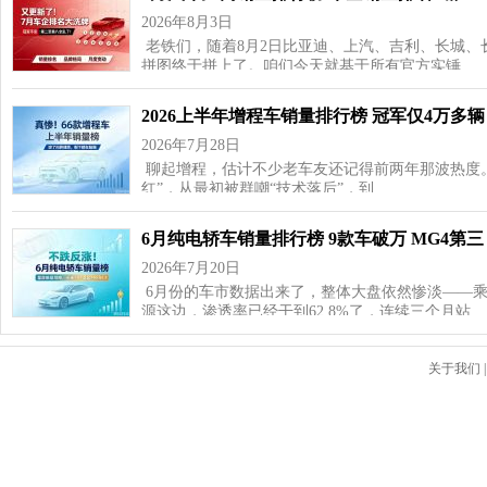
2026年8月3日
老铁们，随着8月2日比亚迪、上汽、吉利、长城、
拼图终于拼上了。咱们今天就基于所有官方实锤…
2026上半年增程车销量排行榜 冠军仅4万多辆
2026年7月28日
聊起增程，估计不少老车友还记得前两年那波热度
红”，从最初被群嘲“技术落后”，到…
6月纯电轿车销量排行榜 9款车破万 MG4第三
2026年7月20日
6月份的车市数据出来了，整体大盘依然惨淡——乘用车
源这边，渗透率已经干到62.8%了，连续三个月站…
关于我们