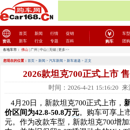
首页
新闻
行情
促销
车
新车
行业
专题
百科
团
资讯
购车
各地车市：
佛山
|
广州
|
中山
|
无锡
|
更多>>
您现在的位置：
首页
>
新闻
>
汽车新闻
>
新车速递
> 正文
2026款坦克700正式上市 售价
时间：2026-4-21 15:16:2
4月20日，新款坦克700正式上市，
价区间为42.8-50.8万
元
。购车可享上市
元。作为改款车型，新款坦克700增加2.