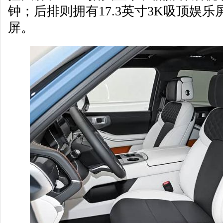
钟；后排则拥有17.3英寸3K吸顶娱
屏。