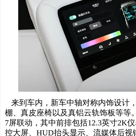
来到车内，新车中轴对称内饰设计，
棚、真皮座椅以及真铝云轨饰板等等。车辆配备
7屏联动，其中前排包括12.3英寸2K仪表
控大屏、HUD抬头显示、流媒体后视镜