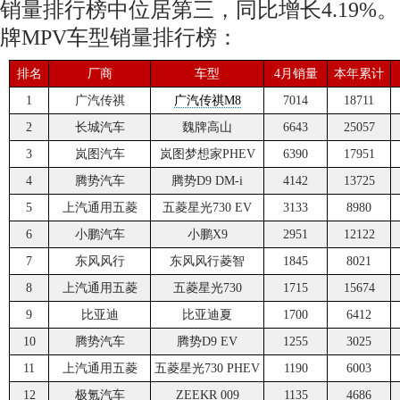
销量排行榜中位居第三，同比增长4.19%。
牌MPV车型销量排行榜：
排名
厂商
车型
4月销量
本年累计
1
广汽传祺
广汽传祺M8
7014
18711
2
长城汽车
魏牌高山
6643
25057
3
岚图汽车
岚图梦想家PHEV
6390
17951
4
腾势汽车
腾势D9 DM-i
4142
13725
5
上汽通用五菱
五菱星光730 EV
3133
8980
6
小鹏汽车
小鹏X9
2951
12122
7
东风风行
东风风行菱智
1845
8021
8
上汽通用五菱
五菱星光730
1715
15674
9
比亚迪
比亚迪夏
1700
6412
10
腾势汽车
腾势D9 EV
1255
3025
11
上汽通用五菱
五菱星光730 PHEV
1190
6003
12
极氪汽车
ZEEKR 009
1135
4686