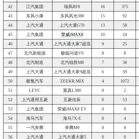
42
江汽集团
瑞风RF8
16
375
43
东风小康
东风风光380
15
92
44
上汽大通
上汽大通G70
13
58
45
上汽集团
荣威iMAX8
10
24
46
上汽大通
上汽大通大家7超混
9
25
47
北汽新能源
极狐问道V9
8
8
48
北汽制造
北汽锐胜M8
7
38
49
上汽大通
上汽大通大家9超混
6
39
50
极氪汽车
ZEEKR MIX
4
1072
51
LEVC
翼真L380
0
2
52
上汽通用五菱
五菱佳辰
0
53
53
上汽集团
荣威iMAX8 EV
0
0
54
海马汽车
海马7X-E
0
4
55
一汽奔腾
奔腾M9
0
0
56
上汽大通
上汽大通大家5
0
0