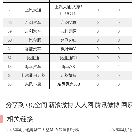
上汽大通 大家5
57
上汽大通
0
0
PLUG IN
58
合创汽车
合创V09
0
0
59
吉利汽车
吉利嘉际
0
0
60
一汽奔腾
奔腾NAT
0
0
61
睿蓝汽车
枫叶80V
0
0
62
比亚迪
比亚迪D1
0
0
63
海马汽车
海马7X
0
4
64
上汽通用五菱
五菱凯捷
0
0
65
东风小康
东风风光330
0
0
分享到
QQ空间
新浪微博
人人网
腾讯微博
网
相关链接
·
2026年4月瑞典系中大型MPV销量排行榜
·
2026年4