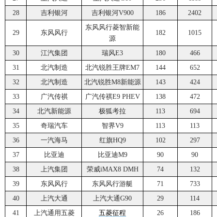
28
吉利银河
吉利银河V900
186
2402
东风风行菱智新能
29
东风风行
182
1015
源
30
江汽集团
瑞风E3
180
466
31
北汽制造
北汽锐胜王牌EM7
144
652
32
北汽制造
北汽锐胜M8新能源
143
424
33
广汽传祺
广汽传祺E9 PHEV
138
472
34
北汽新能源
极狐考拉
113
694
35
奇瑞汽车
智界V9
113
113
36
一汽海马
红旗HQ9
102
297
37
比亚迪
比亚迪M9
90
90
38
上汽集团
荣威iMAX8 DMH
74
132
39
东风风行
东风风行游艇
71
733
40
上汽大通
上汽大通G90
29
114
41
上汽通用五菱
五菱征程
26
186