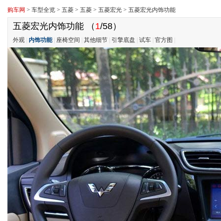
购车网
>
车型全览
>
五菱
>
五菱
>
五菱宏光
>
五菱宏光内饰功能
五菱宏光内饰功能
（
1
/58）
外观
|
内饰功能
|
座椅空间
|
其他细节
|
引擎底盘
|
试车
|
官方图
|