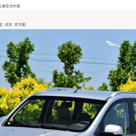
五菱宏光外观
盘
|
试车
|
官方图
|