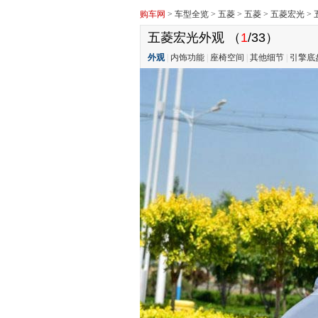
购车网
>
车型全览
>
五菱
>
五菱
>
五菱宏光
>
五菱宏光外观
（
1
/33）
外观
|
内饰功能
|
座椅空间
|
其他细节
|
引擎底