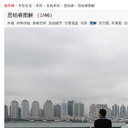
购车网
>
车型全览
>
本田
>
东风本田
>
思铂睿
>
思铂睿图解
思铂睿图解
（
1
/46）
外观
|
内饰功能
|
座椅空间
|
其他细节
|
引擎底盘
|
试车
|
图解
|
官方图
|
车展图
|
活