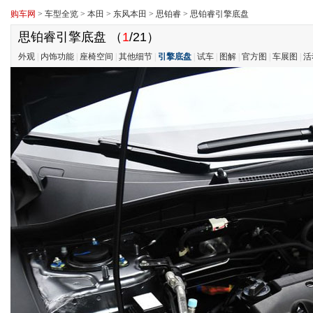
购车网
>
车型全览
>
本田
>
东风本田
>
思铂睿
>
思铂睿引擎底盘
思铂睿引擎底盘
（
1
/21）
外观
|
内饰功能
|
座椅空间
|
其他细节
|
引擎底盘
|
试车
|
图解
|
官方图
|
车展图
|
活