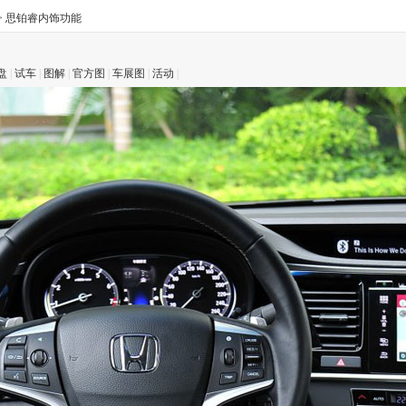
>
思铂睿内饰功能
盘
|
试车
|
图解
|
官方图
|
车展图
|
活动
|