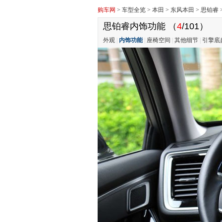
购车网
>
车型全览
>
本田
>
东风本田
>
思铂睿
思铂睿内饰功能
（
4
/101）
外观
|
内饰功能
|
座椅空间
|
其他细节
|
引擎底