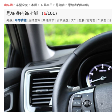
购车网
>
车型全览
>
本田
>
东风本田
>
思铂睿
>
思铂睿内饰功能
思铂睿内饰功能
（
6
/101）
外观
|
内饰功能
|
座椅空间
|
其他细节
|
引擎底盘
|
试车
|
图解
|
官方图
|
车展图
|
活