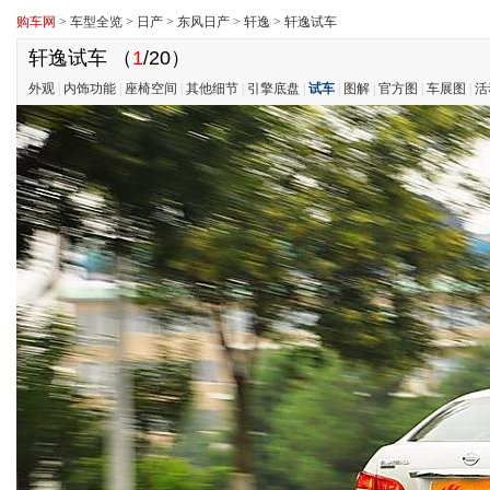
购车网
>
车型全览
>
日产
>
东风日产
>
轩逸
>
轩逸试车
轩逸试车
（
1
/20）
外观
|
内饰功能
|
座椅空间
|
其他细节
|
引擎底盘
|
试车
|
图解
|
官方图
|
车展图
|
活