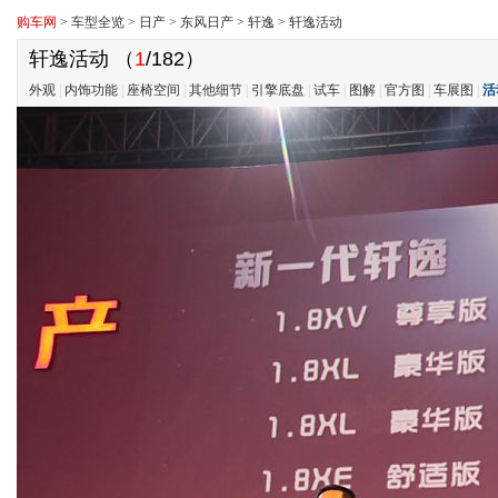
购车网
>
车型全览
>
日产
>
东风日产
>
轩逸
>
轩逸活动
轩逸活动
（
1
/182）
外观
|
内饰功能
|
座椅空间
|
其他细节
|
引擎底盘
|
试车
|
图解
|
官方图
|
车展图
|
活