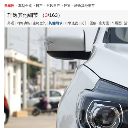
购车网
>
车型全览
>
日产
>
东风日产
>
轩逸
>
轩逸其他细节
轩逸其他细节
（
3
/163）
外观
|
内饰功能
|
座椅空间
|
其他细节
|
引擎底盘
|
试车
|
图解
|
官方图
|
车展图
|
活