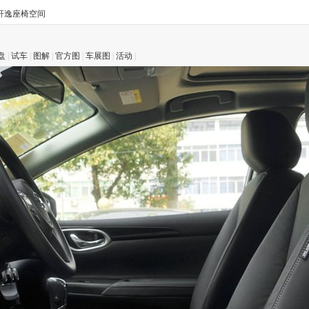
轩逸座椅空间
盘
|
试车
|
图解
|
官方图
|
车展图
|
活动
|