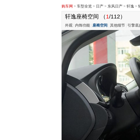
购车网
>
车型全览
>
日产
>
东风日产
>
轩逸
>
轩逸座椅空间
（
1
/112）
外观
|
内饰功能
|
座椅空间
|
其他细节
|
引擎底