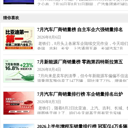
之公布。7月16日至8月31日期间，广汽集团将打破
猜你喜欢
7月汽车厂商销量榜 自主车企六强销量排名
2026年8月6日
老铁们，8月头上各家车企陆续交完作业，今天咱
奇瑞、吉利、长安、上汽通用五菱、长城汽车7月…
7月新能源厂商销量榜 零跑第四特斯拉第五
2026年8月4日
7月向来是卖车的淡季，但今年新能源车偏偏不信这
源乘用车预估卖了147万辆，同比涨了23%，增速
7月汽车厂商销量排行榜 车企销量排名出炉
2026年8月3日
老铁们，随着8月2日比亚迪、上汽、吉利、长城、
拼图终于拼上了。咱们今天就基于所有官方实锤…
2026上半年增程车销量排行榜 冠军仅4万多辆