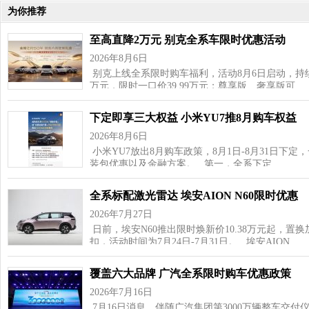
为你推荐
至高直降2万元 别克全系车限时优惠活动
2026年8月6日
别克上线全系限时购车福利，活动8月6日启动，持续
万元，限时一口价39.99万元；尊享版、奢享版可…
下定即享三大权益 小米YU7推8月购车权益
2026年8月6日
小米YU7放出8月购车政策，8月1日‑8月31日下
装包优惠以及金融方案。 第一，全系下定…
全系标配激光雷达 埃安AION N60限时优惠
2026年7月27日
日前，埃安N60推出限时焕新价10.38万元起，置换加
扣，活动时间为7月24日-7月31日。 埃安AION …
覆盖六大品牌 广汽全系限时购车优惠政策
2026年7月16日
7月16日消息，伴随广汽集团第3000万辆整车交