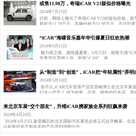
或售11.98万，奇瑞iCAR V23疑似价格曝光
2024年7月25日
日前，网络上曝光了奇瑞iCAR V23的疑似价格，新
尾款为11.78万元，车辆价格为11.98万元。不过
“iCAR”海啸音乐嘉年华引爆夏日狂欢热潮
2024年6月15日
魅力陵之南，激情盛夏夜。6月15日，南陵大浦“i
世界景区震撼上演。奇瑞“iCAR”、南…
从“制造”到“创造”，iCAR把“年轻属性”弄明
2024年5月10日
前不久,iCAR汽车首席产品官苏峻博士在北京车展发布会上
们这一代手上,成为创新、品质、精致的代名词。我
来北京车展“交个朋友”，升维iCAR携家族全系列狂飙来袭
2024年4月24日
2024年4月25日,备受瞩目的北京国际汽车展览会将正式拉开帷幕。在这
以崭新的姿态和丰富的产品序列强势出击,…