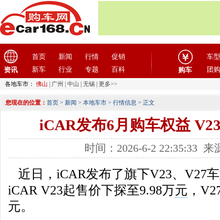
首页
新闻
行情
促销
车
新车
行业
专题
百科
团
资讯
购车
各地车市：
佛山
|
广州
|
中山
|
无锡
|
更多>>
您现在的位置：
首页
>
新闻
>
本地车市
>
行情信息
> 正文
iCAR发布6月购车权益 V2
时间：2026-6-2 22:35:3
近日，iCAR发布了旗下V23、V2
iCAR V23起售价下探至9.98万
元
，V2
元。