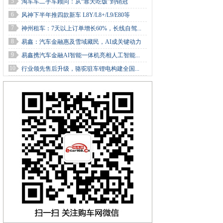
5
淘车车二手车顾问：从“靠天吃饭”到销冠
6
风神下半年推四款新车 L8Y/L8+/L9/E80等
7
神州租车：7天以上订单增长60%，长线自驾...
8
易鑫：汽车金融惠及雪域藏民，AI成关键动力
9
易鑫携汽车金融AI智能一体机亮相人工智能...
10
行业领先售后升级，骆驼驻车锂电构建全国...