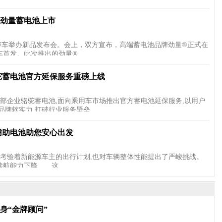
劲量蓄电池上市
虎养车举办新品发布会。会上，双方宣布，高端蓄电池品牌劲量®正式在
车首发。此次推出的劲量®…
驼蓄电池官方延保服务重磅上线
部企业骆驼蓄电池,面向乘用车市场推出官方蓄电池延保服务,以用户
品牌软实力,打破行业服务壁垒,…
辅助电池助您安心出发
仅考验着新能源车主的出行计划,也对车辆整体性能提出了严峻挑战。
续航能力下降……这…
身“金牌顾问”