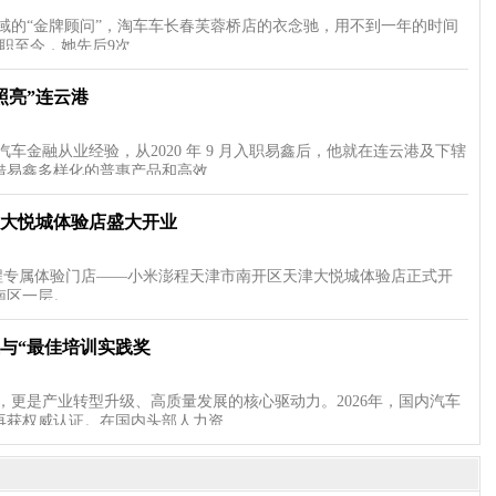
域的“金牌顾问”，淘车车长春芙蓉桥店的衣念驰，用不到一年的时间
入职至今，她先后9次…
照亮”连云港
车金融从业经验，从2020 年 9 月入职易鑫后，他就在连云港及下辖
借易鑫多样化的普惠产品和高效…
大悦城体验店盛大开业
澎程专属体验门店——小米澎程天津市南开区天津大悦城体验店正式开
南区一层。 …
与“最佳培训实践奖
更是产业转型升级、高质量发展的核心驱动力。2026年，国内汽车
再获权威认证。在国内头部人力资…