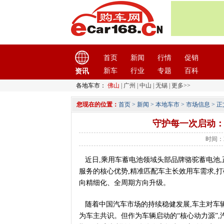
首页
新闻
行情
促销
新车
行业
专题
百科
资讯
各地车市：
佛山
|
广州
|
中山
|
无锡
|
更多>>
您现在的位置：
首页
>
新闻
>
本地车市
>
市场信息
> 正
守护每一次启动
时间：2
近日,乘用车蓄电池领域头部品牌骆驼蓄电池,
服务的核心优势,精准匹配车主长效用车需求,
向精细化、全周期方向升级。
随着中国汽车市场的持续稳健发展,车主对车
为车主共识。但作为车辆启动的“核心动力源”