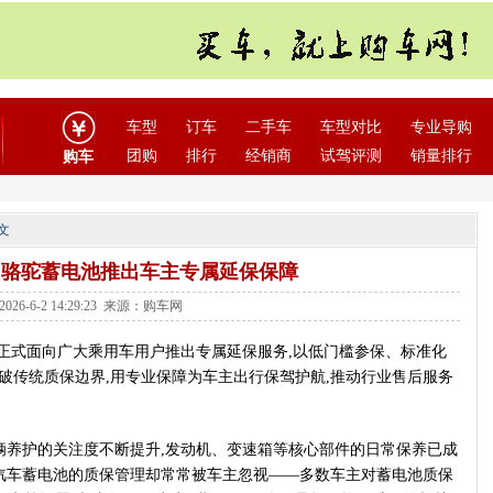
车型
订车
二手车
车型对比
专业导购
团购
排行
经销商
试驾评测
销量排行
购车
文
：骆驼蓄电池推出车主专属延保保障
026-6-2 14:29:23 来源：购车网
正式面向广大乘用车用户推出专属延保服务,以低门槛参保、标准化
打破传统质保边界,用专业保障为车主出行保驾护航,推动行业售后服务
辆养护的关注度不断提升,发动机、变速箱等核心部件的日常保养已成
,汽车蓄电池的质保管理却常常被车主忽视——多数车主对蓄电池质保