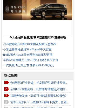
华为全栈科技赋能 尊界双旗舰MPV震撼登场
·
2026款零跑B10和B01官图及配置信息发布
·
小米全新高端品牌Sky Nomad寻天官宣
·
firefly萤火虫halo寻光系列首款车型官图
·
享界G9内饰曝光 8月5日预订 标配800V平台
·
一汽悦意08正式上市 售价9.99-13.99万元
热点新闻
1
合规驱动产业升级，半岛医疗引领行业价值...
2
启境GT7全能亮相，以智能与性能定义驾控...
3
福建奔驰发布《2025可持续发展暨ESG报告》
4
冠军认证的4+2：星途EX7装得下热爱，也跑...