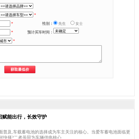
*
*
性别：
先生
女士
*
预计买车时间：
*
启赋能出行，长效守护
面普及,车载蓄电池的选择成为车主关注的核心。当爱车蓄电池面临更
何抉择?二者虽同为车辆供电核心…