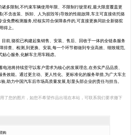
诸多限制,不约束车辆使用年限、不限制行驶里程,最大限度覆盖更
素(不含改装、拆卸、人为损毁等)导致的性能故障,车主可直接依托骆
专业免费检测服务,经核实符合保障条件的,可直接更换同款全新骆驼
、用得上。
。目前,骆驼已构建起集销售、安装、售后、回收于一体的全链条服务
障排查、检测,到更换、安装,每一个环节都做到专业高效、细致规范,
式贴心服务,化解车主用车顾虑。
蓄电池将持续坚守以客户需求为核心的发展理念,在夯实产品品质、
服务效能。通过更主动、更人性化、更标准化的服务举措,为广大车主
验,助力中国汽车后市场高质量发展,彰显头部企业的责任与担当。
使用了您的图片，如您不希望作品出现在本站，可联系我们要求撤下
团购