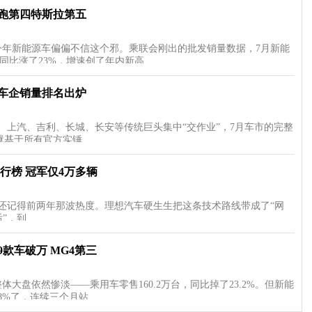
零跑第四特斯拉第五
今年新能源车偏偏不信这个邪。乘联会刚出的批发销量数据，7月新能
，同比涨了23%，增速创了年内新高…
 车企销量排名出炉
、上汽、吉利、长城、长安等传统巨头集中“交作业”，7月车市的完整
就基于所有官方实锤…
排行榜 冠军仅4万多辆
还记得前两年那波热度。理想汽车硬生生把这条技术路线带成了“网
后”，到…
9款车破万 MG4第三
大盘依然惨淡——乘用车零售160.2万台，同比掉了23.2%。但新能
.8%了，连续三个月站…