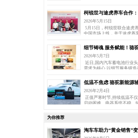
柯锐世与途虎养车合作：
2026年5月15日
5月15日，柯锐世联合途
中国市场上线，并于途虎养
细节铸魂 服务赋能！骆
2026年5月7日
近日,国内汽车蓄电池行业头
需求为核心,以细节服务锻造
低温不焦虑 骆驼新能源
2026年2月4日
正值严寒时节,持续低温不
启动困难、电器系统不稳、
为你推荐
淘车车助力“黄金销售”变