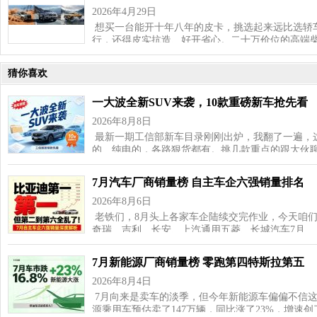
2026年4月29日
想买一台能开十年八年的皮卡，挑选起来远比选轿
行，还得皮实抗造、好开省心。二十万价位的高端
猜你喜欢
一大波全新SUV来袭，10款重磅新车抢先看
2026年8月8日
最新一期工信部新车目录刚刚出炉，我翻了一遍，这
的、纯电的，各路狠货都有。挑几款重点的跟大伙聊
7月汽车厂商销量榜 自主车企六强销量排名
2026年8月6日
老铁们，8月头上各家车企陆续交完作业，今天咱
奇瑞、吉利、长安、上汽通用五菱、长城汽车7月…
7月新能源厂商销量榜 零跑第四特斯拉第五
2026年8月4日
7月向来是卖车的淡季，但今年新能源车偏偏不信这
源乘用车预估卖了147万辆，同比涨了23%，增速