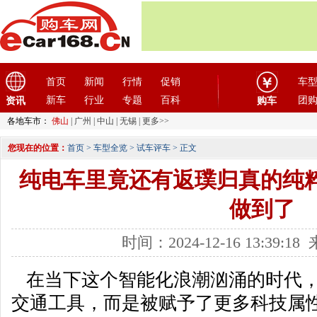
首页
新闻
行情
促销
车
新车
行业
专题
百科
团
资讯
购车
各地车市：
佛山
|
广州
|
中山
|
无锡
|
更多>>
您现在的位置：
首页
>
车型全览
>
试车评车
> 正文
纯电车里竟还有返璞归真的纯粹驾
做到了
时间：2024-12-16 13:39:
在当下这个智能化浪潮汹涌的时代，
交通工具，而是被赋予了更多科技属