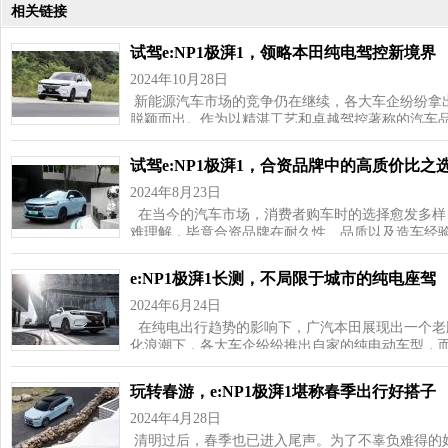
相关链接
试驾e:NP1极湃1，领略本田纯电驾控新境界
2024年10月28日
新能源汽车市场的竞争仍在继续，各大车企纷纷拿
脱颖而出。作为以精湛工艺和卓越驾控著称的汽车
试驾e:NP1极湃1，合资品牌中的高质价比之
2024年8月23日
在当今的汽车市场，消费者购车时的选择愈发多样
难理解，毕竟合资品牌在耐久性、品质以及造车经
e:NP1极湃1长测，不局限于城市的纯电座驾
2024年6月24日
在纯电出行趋势的影响下，广汽本田展现出一个老
化浪潮下，各大车企纷纷推出自家的纯电动车型，
玩转春游，e:NP1极湃1堪称春季出行好搭子
2024年4月28日
清明过后，春季也已进入尾声。为了不辜负难得的