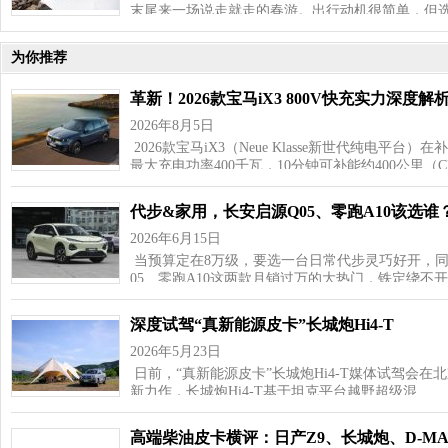
末尾来一场说走就走的春游。出行动机很简单，但
为你推荐
革新！2026款宝马iX3 800V快充实力深度解
2026年8月5日
2026款宝马iX3（Neue Klasse新世代纯电平
最大充电功率400千瓦，10分钟可补能约400公里（C
代步&家用，长安启源Q05、零跑A10该选谁
2026年6月15日
当预算定在8万级，要选一台日常代步灵巧好开，同
05、零跑A10这两款月销过万的大热门，铁定绕不
深度试驾“真新能源皮卡”长城炮Hi4-T
2026年5月23日
日前，“真新能源皮卡”长城炮Hi4-T媒体试驾会
新力作，长城炮Hi4-T基于坦克平台越野超级混…
高端柴油皮卡横评：日产Z9、长城炮、D-MAX