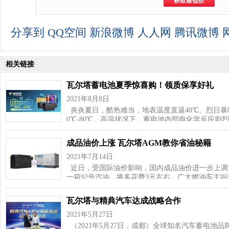
分享到
QQ空间
新浪微博
人人网
腾讯微博
相关链接
瓦尔塔蓄电池夏季惊喜购！领质保享好礼
2021年8月8日
炎炎夏日，酷热难当，地表温度直逼40℃。烈日暴
0℃-80℃。高温状况下，蓄电池内部电化学反应剧
成品油价上涨 瓦尔塔AGM教你省油秘籍
2021年7月14日
近日，受国际油价影响，国内成品油价进一步上调，
一箱92号汽油，将多花费3元左右。广大燃油车主
瓦尔塔与精典汽车达成战略合作
2021年5月27日
（2021年5月27日，成都）全球知名汽车蓄电池