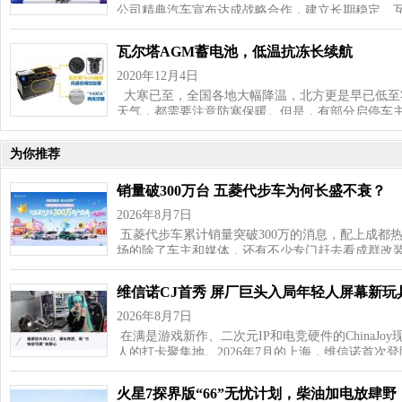
公司精典汽车宣布达成战略合作，建立长期稳定、
瓦尔塔AGM蓄电池，低温抗冻长续航
2020年12月4日
大寒已至，全国各地大幅降温，北方更是早已低至
天气，都需要注意防寒保暖。但是，有部分启停车
为你推荐
销量破300万台 五菱代步车为何长盛不衰？
2026年8月7日
五菱代步车累计销量突破300万的消息，配上成都
场的除了车主和媒体，还有不少专门赶去看成群改
维信诺CJ首秀 屏厂巨头入局年轻人屏幕新玩
2026年8月7日
在满是游戏新作、二次元IP和电竞硬件的ChinaJ
人的打卡聚集地。2026年7月的上海，维信诺首次登
火星7探界版“66”无忧计划，柴油加电放肆野