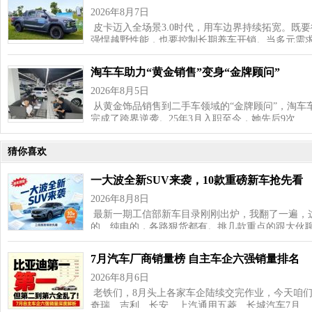
2026年8月7日
皮卡迈入全场景3.0时代，用车边界持续拓宽。既
强悍越野性能，也要控制长期养车开销。当多元需
淘车车助力“黄金销售”变身“金牌顾问”
2026年8月5日
从黄金饰品销售到二手车领域的“金牌顾问”，淘车
完成了跨界逆袭。25年3月入职至今，她先后9次…
猜你喜欢
一大波全新SUV来袭，10款重磅新车抢先看
2026年8月8日
最新一期工信部新车目录刚刚出炉，我翻了一遍，这
的、纯电的，各路狠货都有。挑几款重点的跟大伙聊
7月汽车厂商销量榜 自主车企六强销量排名
2026年8月6日
老铁们，8月头上各家车企陆续交完作业，今天咱
奇瑞、吉利、长安、上汽通用五菱、长城汽车7月…