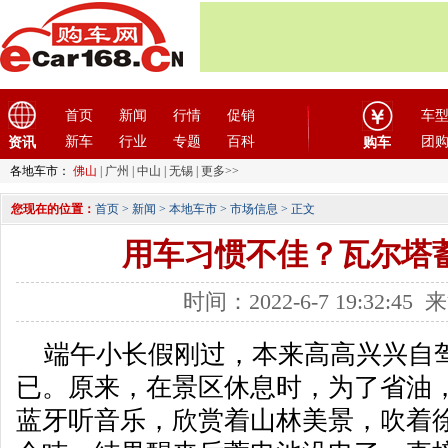
首页
新闻
行情
促销
车
新车
行业
专题
百科
团
资讯
购车
各地车市：
佛山
|
广州
|
中山
|
无锡
|
更多>>
您现在的位置：
首页
>
新闻
>
本地车市
>
市场信息
> 正文
用车习惯不佳？瓦尔塔
时间：2022-6-7 19:32:4
端午小长假刚过，本来高高兴兴自
已。原来，在景区休息时，为了省油
蓝牙听音乐，欣赏着山林美景，吹着