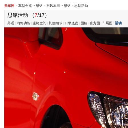
购车网
>
车型全览
>
思铭
>
东风本田
>
思铭
>
思铭活动
思铭活动
（
7
/17）
外观
|
内饰功能
|
座椅空间
|
其他细节
|
引擎底盘
|
图解
|
官方图
|
车展图
|
活动
|