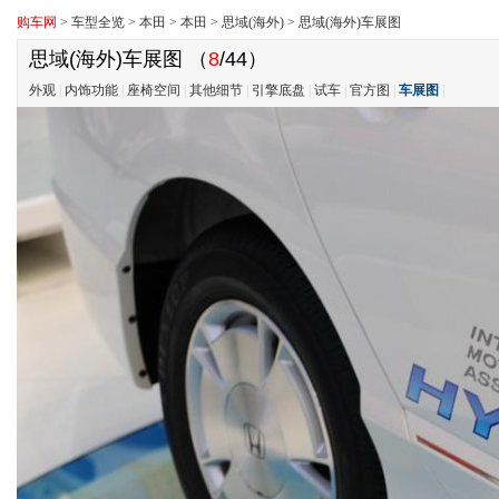
购车网
>
车型全览
>
本田
>
本田
>
思域(海外)
>
思域(海外)车展图
思域(海外)车展图
（
8
/44）
外观
|
内饰功能
|
座椅空间
|
其他细节
|
引擎底盘
|
试车
|
官方图
|
车展图
|