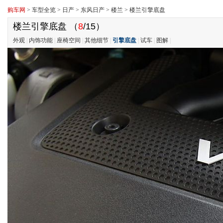
购车网
>
车型全览
>
日产
>
东风日产
>
楼兰
>
楼兰引擎底盘
楼兰引擎底盘
（
8
/15）
外观
|
内饰功能
|
座椅空间
|
其他细节
|
引擎底盘
|
试车
|
图解
|