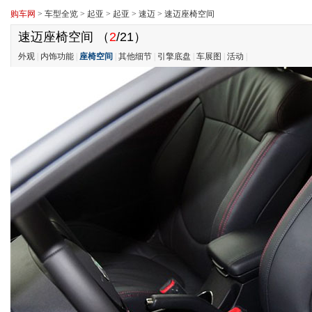
购车网
>
车型全览
>
起亚
>
起亚
>
速迈
>
速迈座椅空间
速迈座椅空间
（
2
/21）
外观
|
内饰功能
|
座椅空间
|
其他细节
|
引擎底盘
|
车展图
|
活动
|