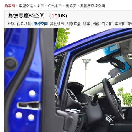
购车网
>
车型全览
>
本田
>
广汽本田
>
奥德赛
>
奥德赛座椅空间
奥德赛座椅空间
（
1
/208）
外观
|
内饰功能
|
座椅空间
|
其他细节
|
引擎底盘
|
试车
|
图解
|
官方图
|
车展图
|
活