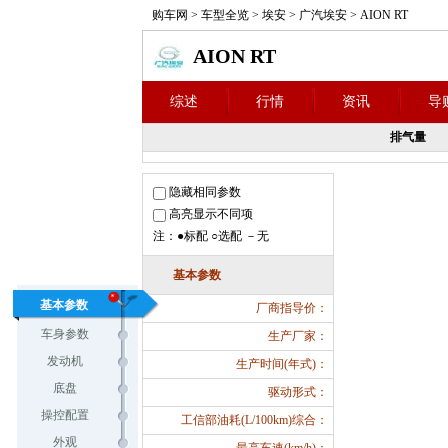
购车网
>
车型全览
>
埃安
>
广汽埃安
>
AION RT
AION RT
综述
行情
资讯
导
排气量
隐藏相同参数
高亮显示不同项
注：●标配 ○选配 －无
基本参数
基本参数
厂商指导价：
车身参数
生产厂家：
发动机
生产时间(年式)：
底盘
驱动形式：
操控配置
工信部油耗(L/100km)综合：
外观