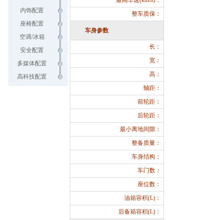
最高车速(km/h)：
内饰配置
整车质保：
座椅配置
车身参数
空调/冰箱
长：
安全配置
宽：
多媒体配置
高：
高科技配置
轴距：
前轮距：
后轮距：
最小离地间隙：
整备质量：
车身结构：
车门数：
座位数：
油箱容积(L)：
后备箱容积(L)：