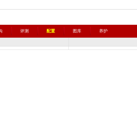
购
评测
配置
图库
养护