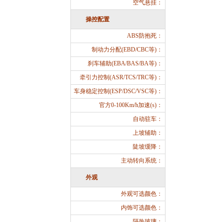
空气悬挂：
操控配置
ABS防抱死：
制动力分配(EBD/CBC等)：
刹车辅助(EBA/BAS/BA等)：
牵引力控制(ASR/TCS/TRC等)：
车身稳定控制(ESP/DSC/VSC等)：
官方0-100Km/h加速(s)：
自动驻车：
上坡辅助：
陡坡缓降：
主动转向系统：
外观
外观可选颜色：
内饰可选颜色：
隔热玻璃：