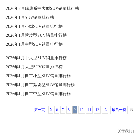
·
2026年2月瑞典系中大型SUV销量排行榜
·
2026年1月SUV销量排行榜
·
2026年1月小型SUV销量排行榜
·
2026年1月紧凑型SUV销量排行榜
·
2026年1月中型SUV销量排行榜
·
2026年1月中大型SUV销量排行榜
·
2026年1月大型SUV销量排行榜
·
2026年1月自主小型SUV销量排行榜
·
2026年1月自主紧凑型SUV销量排行榜
·
2026年1月自主中型SUV销量排行榜
共
第一页
5
6
7
8
9
10
11
12
13
最后一页
关于我们