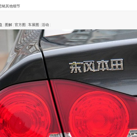
思铭其他细节
盘
|
图解
|
官方图
|
车展图
|
活动
|