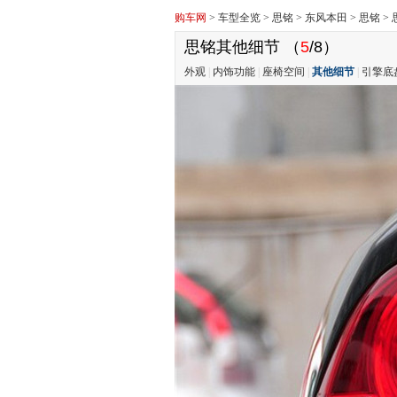
购车网
>
车型全览
>
思铭
>
东风本田
>
思铭
>
思铭其他细节
（
5
/8）
外观
|
内饰功能
|
座椅空间
|
其他细节
|
引擎底