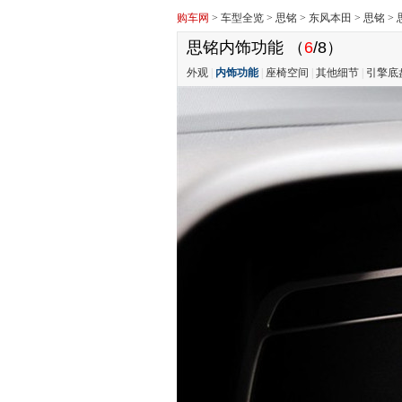
购车网
>
车型全览
>
思铭
>
东风本田
>
思铭
>
思铭内饰功能
（
6
/8）
外观
|
内饰功能
|
座椅空间
|
其他细节
|
引擎底