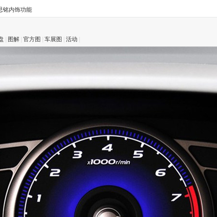
思铭内饰功能
盘
|
图解
|
官方图
|
车展图
|
活动
|