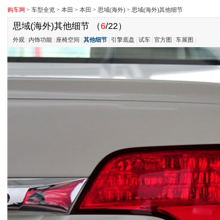
购车网
>
车型全览
>
本田
>
本田
>
思域(海外)
>
思域(海外)其他细节
思域(海外)其他细节
（
6
/22）
外观
|
内饰功能
|
座椅空间
|
其他细节
|
引擎底盘
|
试车
|
官方图
|
车展图
|