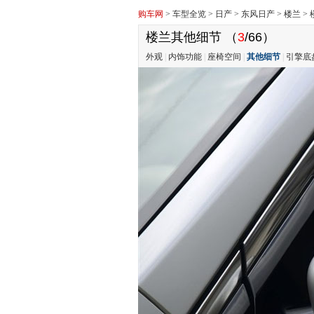
购车网
>
车型全览
>
日产
>
东风日产
>
楼兰
>
楼兰其他细节
（
3
/66）
外观
|
内饰功能
|
座椅空间
|
其他细节
|
引擎底