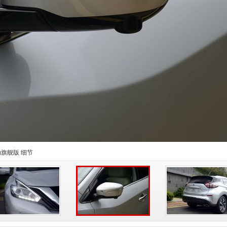
驱混动旗舰版 细节