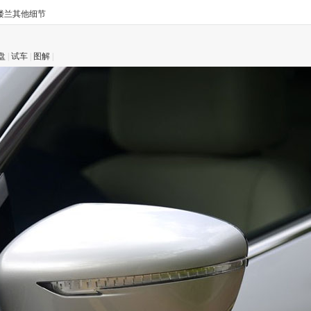
楼兰其他细节
盘
|
试车
|
图解
|