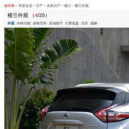
购车网
>
车型全览
>
日产
>
东风日产
>
楼兰
>
楼兰外观
楼兰外观
（
4
/25）
外观
|
内饰功能
|
座椅空间
|
其他细节
|
引擎底盘
|
试车
|
图解
|